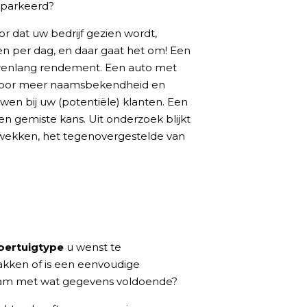
eparkeerd?
r dat uw bedrijf gezien wordt,
n per dag, en daar gaat het om! Een
arenlang rendement. Een auto met
 voor meer naamsbekendheid en
en bij uw (potentiële) klanten. Een
en gemiste kans. Uit onderzoek blijkt
pwekken, het tegenovergestelde van
k.
oertuigtype
u wenst te
pakken of is een eenvoudige
naam met wat gegevens voldoende?